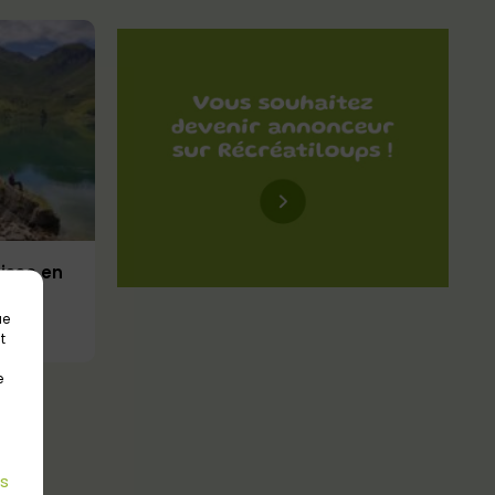
uisse en
ue
t
e
es