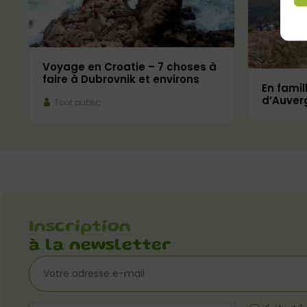
Voyage en Croatie – 7 choses à
faire à Dubrovnik et environs
En famil
d’Auver
Tout public
Inscription
à la newsletter