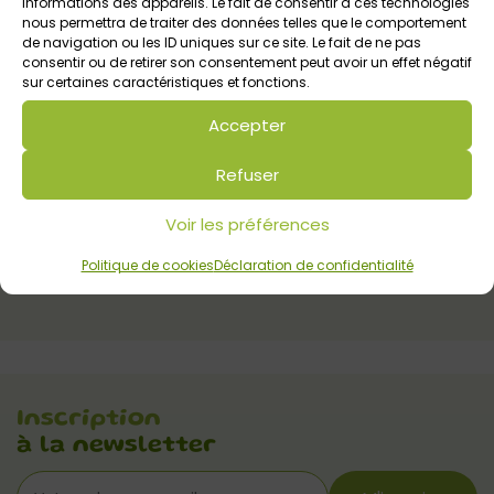
informations des appareils. Le fait de consentir à ces technologies
nous permettra de traiter des données telles que le comportement
de navigation ou les ID uniques sur ce site. Le fait de ne pas
consentir ou de retirer son consentement peut avoir un effet négatif
sur certaines caractéristiques et fonctions.
Le bocal des petits bonheurs en famille
Accepter
Tout public
Refuser
Voir les préférences
Politique de cookies
Déclaration de confidentialité
Inscription
à la newsletter