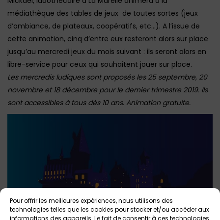
Mickaël, ludothécaire à La Marelle animera à la
médiathèque des tables de jeux de toutes sortes (jeux
d’ambiance, de plateaux, coopératifs, etc…). A l’issue de
cette animation, cinq d’entre eux resteront alors sur place
jusqu’au mercredi jeux du mois suivant : ils seront alors en
libre-service pour ceux qui souhaitent jouer sur place.
Les mercredis ludiques sont proposés les 25 septembre, 20
novembre et 18 décembre pour le dernier trimestre 2019. Ils
sont accessibles à tous dès 10 ans. Animation gratuite.
Pour offrir les meilleures expériences, nous utilisons des
technologies telles que les cookies pour stocker et/ou accéder aux
informations des appareils. Le fait de consentir à ces technologies