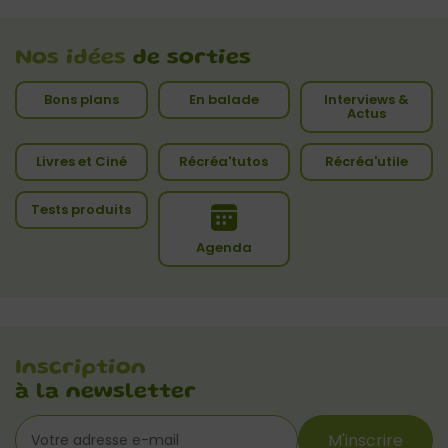
Nos idées
de sorties
Bons plans
En balade
Interviews &
Actus
Livres et Ciné
Récréa'tutos
Récréa'utile
Tests produits
Agenda
Inscription
à la newsletter
M'inscrire