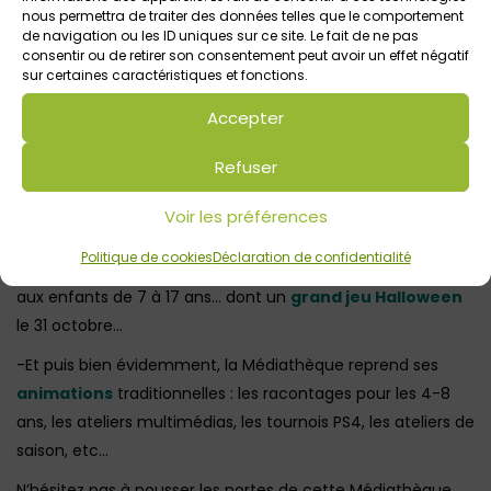
nous permettra de traiter des données telles que le comportement
de navigation ou les ID uniques sur ce site. Le fait de ne pas
consentir ou de retirer son consentement peut avoir un effet négatif
sur certaines caractéristiques et fonctions.
Accepter
Refuser
-Fans d’Harry Potter
, vous ne serez pas en reste !
Pendant les vacances d’automne, la Médiathèque revêt les
Voir les préférences
couleurs de Poudlard ! Pour Préparer Halloween dans
Politique de cookies
Déclaration de confidentialité
l’ambiance Harry Potter, plusieurs ateliers seront proposés
aux enfants de 7 à 17 ans… dont un
grand jeu Halloween
le 31 octobre…
-Et puis bien évidemment, la Médiathèque reprend ses
animations
traditionnelles : les racontages pour les 4-8
ans, les ateliers multimédias, les tournois PS4, les ateliers de
saison, etc…
N’hésitez pas à pousser les portes de cette Médiathèque