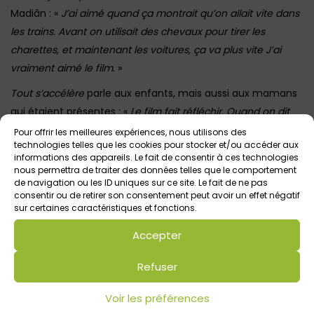
Madiân : «
J’ai aimé quand ça montrait qu’on allait vite dans
les trains. Avant on utilisait des chevaux pour tirer les
charettes, et maintenant les voitures, ça va plus vite J’ai
vraiment aimé le film
. »
Tout s’accélère
parle aux enfants, mais aussi aux mamans
qui étaient présentes : «
Le film fait réfléchir. Quand on dit
qu’on a pas le temps, c’est en quelque sorte une façon de
Pour offrir les meilleures expériences, nous utilisons des
technologies telles que les cookies pour stocker et/ou accéder aux
se défiler.
» «
Qu’est-ce qui est le plus important finalement,
informations des appareils. Le fait de consentir à ces technologies
passer du temps avec les enfants ou nettoyer ses
nous permettra de traiter des données telles que le comportement
de navigation ou les ID uniques sur ce site. Le fait de ne pas
placards
… »
« On se remet en question. »
consentir ou de retirer son consentement peut avoir un effet négatif
sur certaines caractéristiques et fonctions.
Un film qui porte à réfléchir… qui amène d’autres
questionnements et réflexions …
Accepter
Une maman : »
Finalement, consommer, c’est juste acheter?
Ou bien utiliser ce qu’on achète?
»
Refuser
Elias : «
Tous les jours, ça va vite. Des fois, ça nous dérange.
Voir les préférences
Par exemple, quand t’es chez un ami, ça passe trop vite.