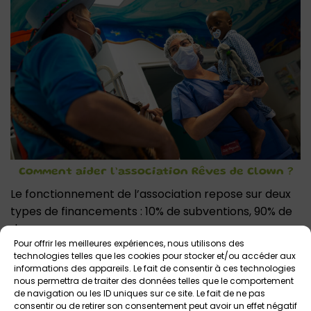
Comment aider l’association Rêves de Clown ?
Le fonctionnement de l’association repose sur deux
types de financements : 10% de subventions, 90% de
dons.
Pour offrir les meilleures expériences, nous utilisons des
10€ de don, c’est une intervention auprès d’un
technologies telles que les cookies pour stocker et/ou accéder aux
informations des appareils. Le fait de consentir à ces technologies
enfant !
nous permettra de traiter des données telles que le comportement
Que vous soyez un particulier ou que vous
de navigation ou les ID uniques sur ce site. Le fait de ne pas
consentir ou de retirer son consentement peut avoir un effet négatif