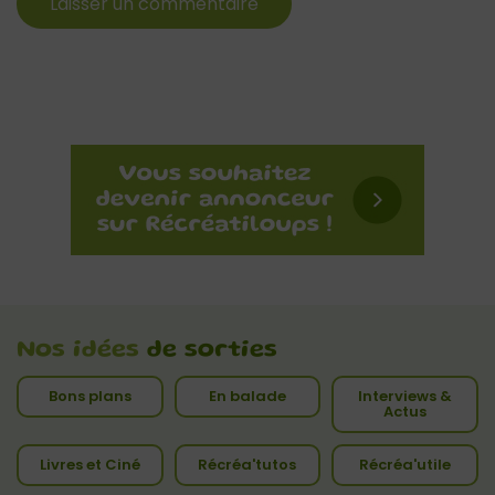
Nos idées
de sorties
Bons plans
En balade
Interviews &
Actus
Livres et Ciné
Récréa'tutos
Récréa'utile