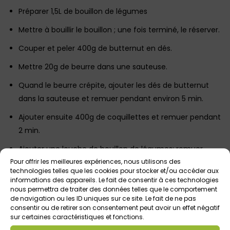
Préparer 1,5L de bouillon de légumes
Mettre à bouillir le bouillon ; une fois terminé, le réserver.
Couper et peler 400g de butternut en dés.
Mettre 20g de beurre dans une sauteuse.
Quand le beurre crépite, ajouter les dés de butternut
dans la sauteuse et remuer pendant environ 5 min.
Ajouter ensuite 400g de coquillettes et remuer pendant
2 min.
Ajouter une louche de bouillon de légumes; remuer
Pour offrir les meilleures expériences, nous utilisons des
jusqu’à ce que le bouillon soit absorbé. Continuer cette
technologies telles que les cookies pour stocker et/ou accéder aux
opération jusqu’à la fin du bouillon.
informations des appareils. Le fait de consentir à ces technologies
nous permettra de traiter des données telles que le comportement
Saler et poivrer selon les goûts de chacun.
de navigation ou les ID uniques sur ce site. Le fait de ne pas
consentir ou de retirer son consentement peut avoir un effet négatif
Ensuite ajouter 20g de beurre, puis 4 tranches de
sur certaines caractéristiques et fonctions.
jambon blanc coupées en dés.