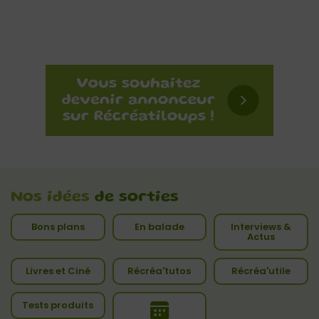
Nos idées
de sorties
Bons plans
En balade
Interviews &
Actus
Livres et Ciné
Récréa'tutos
Récréa'utile
Tests produits