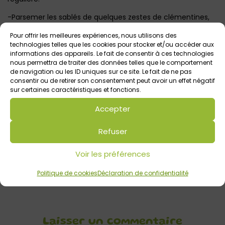
-Parsemer les sablés de quelques zestes de clémentines,
puis enfourner pour 10-12 min.
Pour offrir les meilleures expériences, nous utilisons des
En fin de cuisson ils doivent être dorés mais pas trop.
technologies telles que les cookies pour stocker et/ou accéder aux
informations des appareils. Le fait de consentir à ces technologies
Recette et photo ©Maryline M., novembre 2020
nous permettra de traiter des données telles que le comportement
de navigation ou les ID uniques sur ce site. Le fait de ne pas
consentir ou de retirer son consentement peut avoir un effet négatif
sur certaines caractéristiques et fonctions.
Votre avis sur
Accepter
Recette des Sablés à la clémentine
de Marilyne / Cuisiner avec les
Refuser
enfants
Voir les préférences
Politique de cookies
Déclaration de confidentialité
Laisser un commentaire