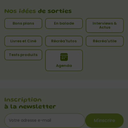
Nos idées
de sorties
Bons plans
En balade
Interviews &
Actus
Livres et Ciné
Récréa'tutos
Récréa'utile
Tests produits
Agenda
Inscription
à la newsletter
M'inscrire