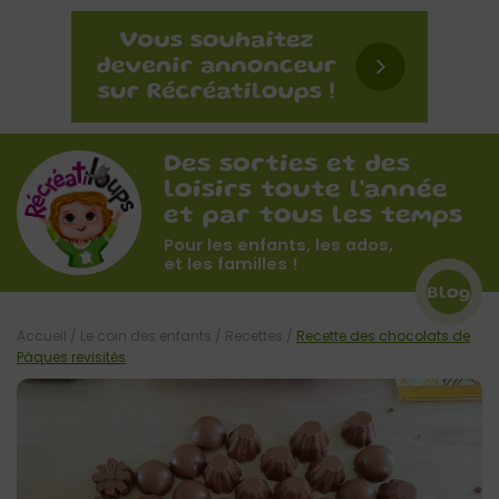
Des sorties et des
loisirs toute l'année
et par tous les temps
Pour les enfants, les ados,
et les familles !
Blog
Accueil
/
Le coin des enfants
/
Recettes
/
Recette des chocolats de
Pâques revisités