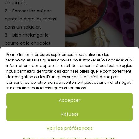
en temps
2 – Ecraser les crêpes
dentelle avec les mains
dans un saladier.
3 – Bien mélanger le
beurre et le chocolat
fondu et mettre le tout
Pour offrir les meilleures expériences, nous utilisons des
sur les crêpes dentelle
technologies telles que les cookies pour stocker et/ou accéder aux
informations des appareils. Le fait de consentir à ces technologies
écrasées.
nous permettra de traiter des données telles que le comportement
4 – Remuer le tout délicatement
de navigation ou les ID uniques sur ce site. Le fait de ne pas
consentir ou de retirer son consentement peut avoir un effet négatif
5 – Verser la préparation dans les moules à glaçons.
sur certaines caractéristiques et fonctions.
6 – Laisser 2h au frigo
7 – Démouler et déguster
Accepter
Photos @Annie B.
Refuser
Voir les préférences
Votre avis sur