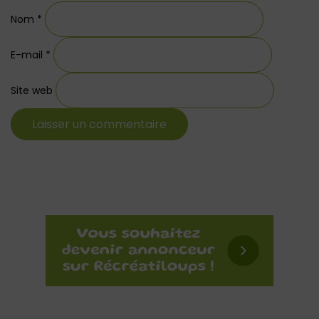
Nom
*
E-mail
*
Site web