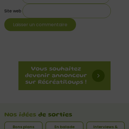
Site web
Nos idées
de sorties
Bons plans
En balade
Interviews &