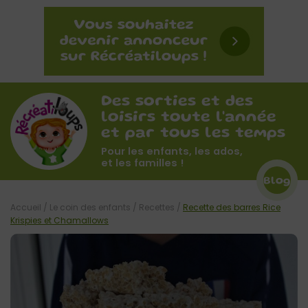
Des sorties et des
loisirs toute l'année
et par tous les temps
Pour les enfants, les ados,
et les familles !
Blog
Accueil
/
Le coin des enfants
/
Recettes
/
Recette des barres Rice
Krispies et Chamallows