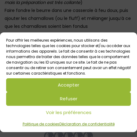
mais la préparation est très collante
)
Faire fondre le beurre dans une casserole à feu doux, puis
ajouter les chamallows (ou le fluff) et mélanger jusqu’à ce
que les chamallows soient bien fondus
Retirer du feu et ajouter les céréales, et bien mélanger
Pour offrir les meilleures expériences, nous utilisons des
Verser la préparation dans le plat et laisser refroidir. Placer
technologies telles que les cookies pour stocker et/ou accéder aux
éventuellement au frigo pour que la préparation durcisse
informations des appareils. Le fait de consentir à ces technologies
nous permettra de traiter des données telles que le comportement
bien
de navigation ou les ID uniques sur ce site. Le fait de ne pas
Sortir la préparation du plat et couper des barres
consentir ou de retirer son consentement peut avoir un effet négatif
sur certaines caractéristiques et fonctions.
rectangles. Votre dessert est prêt à être servi !
Place à la dégustation !
Accepter
Refuser
Votre avis sur
Voir les préférences
Recette des barres Rice Krispies et
Chamallows
Politique de cookies
Déclaration de confidentialité