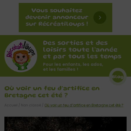
Des sorties et des
loisirs toute l'année
et par tous les temps
Pour les enfants, les ados,
et les familles !
Blog
Où voir un feu d’artifice en
Bretagne cet été ?
Accueil
/
Non classé
/
Où voir un feu d’artifice en Bretagne cet été ?