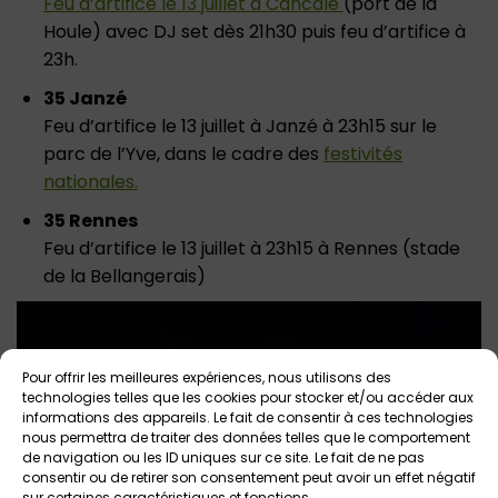
Feu d’artifice le 13 juillet à Cancale
(port de la
Houle) avec DJ set dès 21h30 puis feu d’artifice à
23h.
35 Janzé
Feu d’artifice le 13 juillet à Janzé à 23h15 sur le
parc de l’Yve, dans le cadre des
festivités
nationales.
35 Rennes
Feu d’artifice le 13 juillet à 23h15 à Rennes (stade
de la Bellangerais)
Pour offrir les meilleures expériences, nous utilisons des
technologies telles que les cookies pour stocker et/ou accéder aux
informations des appareils. Le fait de consentir à ces technologies
nous permettra de traiter des données telles que le comportement
de navigation ou les ID uniques sur ce site. Le fait de ne pas
consentir ou de retirer son consentement peut avoir un effet négatif
sur certaines caractéristiques et fonctions.