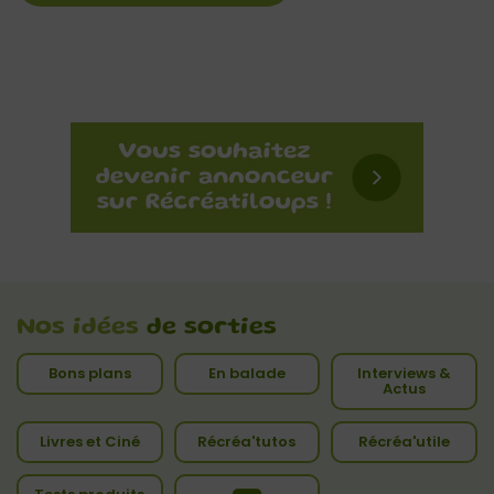
Nos idées
de sorties
Bons plans
En balade
Interviews &
Actus
Livres et Ciné
Récréa'tutos
Récréa'utile