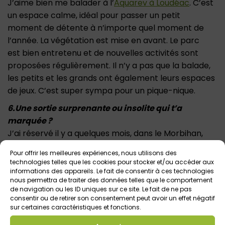
J’aime bien me balader à l’
Aquarev à Loudéac
. C’est
un espace calme, idéal pour passer un petit
moment de détente à n’importe quel moment de
l’année. La végétation est mise en avant. Le parc
est bien entretenu et de nouvelles activités sont
proposées régulièrement. Il n’y a pas que la balade,
les petits et les grands ont également leurs espaces
de jeux. C’est super sympa pour un pique-nique.
6.Une sortie surprenante ou insolite qui t’a
marquée ?
J’ai réservé il y a quelques mois, dans le Morbihan,
une nuit dans une jolie cabane dans les arbres
Pour offrir les meilleures expériences, nous utilisons des
avec tout le confort moderne et un spa sur la
technologies telles que les cookies pour stocker et/ou accéder aux
terrasse. Le site est magnifique, calme et reposant.
informations des appareils. Le fait de consentir à ces technologies
nous permettra de traiter des données telles que le comportement
Les
de navigation ou les ID uniques sur ce site. Le fait de ne pas
hébergements sont vraiment éloignés les uns des
consentir ou de retirer son consentement peut avoir un effet négatif
sur certaines caractéristiques et fonctions.
autres. On a vraiment l’impression d’être seuls au
milieu de la forêt. Un joli moment, sans oublier le