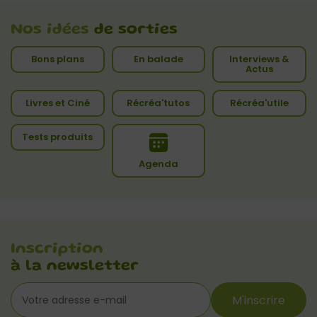
Nos idées
de sorties
Bons plans
En balade
Interviews &
Actus
Livres et Ciné
Récréa'tutos
Récréa'utile
Tests produits
Agenda
Inscription
à la newsletter
M'inscrire