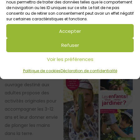
nous permettra de traiter des données telles que le comportement
de navigation ou les ID uniques sur ce site. Le fait de ne pas
Activité tirée du livre
Les Enfants ! Vous venez jardiner ?
de
consentir ou de retirer son consentement peut avoir un effet négatif
Ghislaine Deniau, éditions Terre Vivante
sur certaines caractéristiques et fonctions.
Crédits photos @J.-J. Raynal
Accepter
A propos de l’ouvrage :
L
es enfants ! Vous venez jardiner ?
45 activités pour faire aimer le jardinage aux enfants
Refuser
Comment transmettre le goût du jardinage aux enfants ? Il
Voir les préférences
suffit de peu de choses : un coin de jardin, quelques gestes
simples, des plantes faciles à cultiver et des astuces pour
Politique de cookies
Déclaration de confidentialité
éviter les écueils. Cet
ouvrage destiné aux
adultes propose des
activités originales pour
accompagner les 3-12
ans et leur donner envie
de plonger les mains
dans la terre.