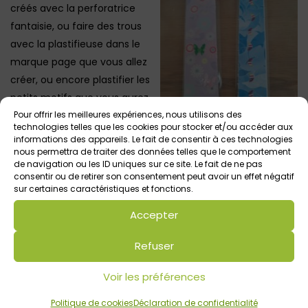
créés avec la perforatrice
fantaisie, ou faire des trous
avec la plastifieuse dans le
marque page que vous allez
créer, ou encore plastifier les
petits motifs que vous aurez
perforés (voir exemples en
Pour offrir les meilleures expériences, nous utilisons des
technologies telles que les cookies pour stocker et/ou accéder aux
photos)
informations des appareils. Le fait de consentir à ces technologies
nous permettra de traiter des données telles que le comportement
3 – plastifier le tout.
de navigation ou les ID uniques sur ce site. Le fait de ne pas
consentir ou de retirer son consentement peut avoir un effet négatif
4 – facultatif : y ajouter un ruban.
sur certaines caractéristiques et fonctions.
A vos créations !
Accepter
Photos ©Annie B.
Refuser
Voir les préférences
Votre avis sur
Politique de cookies
Déclaration de confidentialité
Les Tutos Créatifs d’Annie : créer