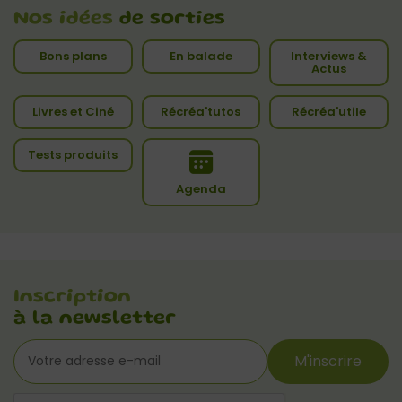
Nos idées
de sorties
Bons plans
En balade
Interviews &
Actus
Livres et Ciné
Récréa'tutos
Récréa'utile
Tests produits
Agenda
Inscription
à la newsletter
M'inscrire