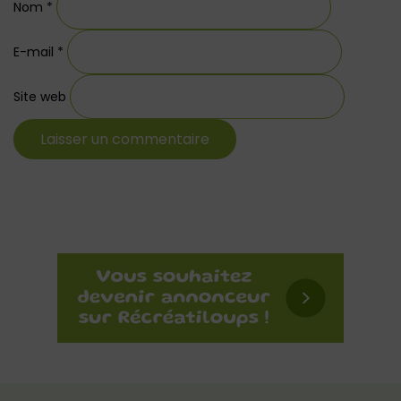
Nom
*
E-mail
*
Site web