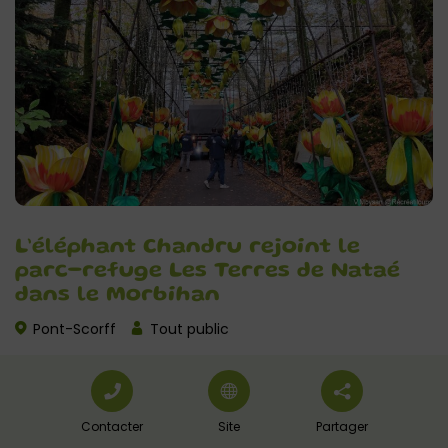
L’éléphant Chandru rejoint le
parc-refuge Les Terres de Nataé
dans le Morbihan
Pont-Scorff
Tout public
Contacter
Site
Partager