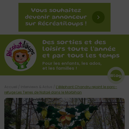
Des sorties et des
loisirs toute l'année
et par tous les temps
Pour les enfants, les ados,
et les familles !
Blog
Accueil
/
Interviews & Actus
/
L’éléphant Chandru rejoint le parc-
refuge Les Terres de Nataé dans le Morbihan