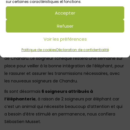
sur certaines caractéristiques et fonctions.
Accepter
Refuser
Chandru est le 3ème éléphant d’Asie à rejoindre Les Terres
de Nataé, aux côtés de Raja (25 ans) et Minky (9 ans).
Voir les préférences
Sébastien Musset nous expliquera que l’acclimatation au
Politique de cookies
Déclaration de confidentialité
parc et le contact avec ses congénères se fera au rythme
de Chandru. Le soigneur tchèque restera une semaine sur
place pour veiller à la bonne intégration de l’éléphant, pour
le rassurer et assurer les transmissions nécessaires, avec
les nouveaux soigneurs de Chandru.
Ils sont désormais
6 soigneurs attribués à
l’éléphanterie
, à raison de 2 soigneurs par éléphant car
c’est un animal qui nécessite beaucoup d’attention et qui
a besoin d’être stimulé en permanence, nous confiera
Sébastien Musset.