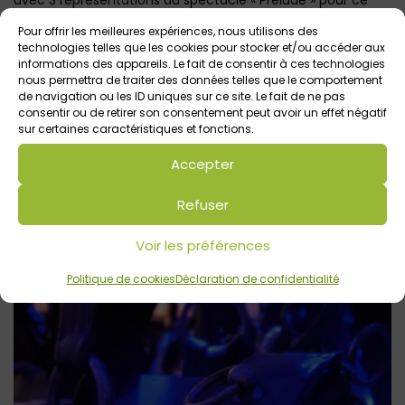
avec 3 représentations du spectacle « Prélude » pour ce
week-end inaugural les 17, 18 et 19 octobre 2025. 7
Pour offrir les meilleures expériences, nous utilisons des
compagnies équestres différentes se sont associées pour
technologies telles que les cookies pour stocker et/ou accéder aux
informations des appareils. Le fait de consentir à ces technologies
créer un spectacle grandiose, où tous les arts équestres
nous permettra de traiter des données telles que le comportement
étaient présents. 30 équidés ont foulé la piste devant un
de navigation ou les ID uniques sur ce site. Le fait de ne pas
consentir ou de retirer son consentement peut avoir un effet négatif
public conquis pour ces 3 représentations uniques et
sur certaines caractéristiques et fonctions.
spectaculaires !
Accepter
Refuser
Voir les préférences
Politique de cookies
Déclaration de confidentialité