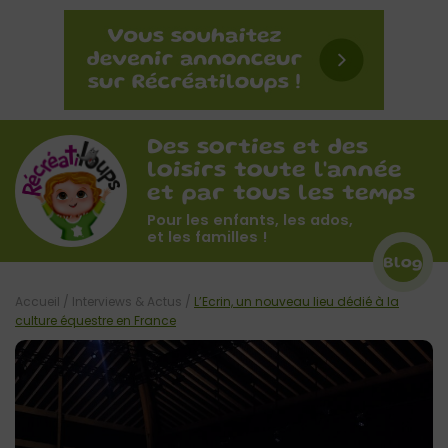
Des sorties et des
loisirs toute l'année
et par tous les temps
Pour les enfants, les ados,
et les familles !
Blog
Accueil
/
Interviews & Actus
/
L’Ecrin, un nouveau lieu dédié à la
culture équestre en France