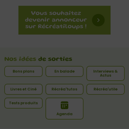
Nos idées
de sorties
Bons plans
En balade
Interviews &
Actus
Livres et Ciné
Récréa'tutos
Récréa'utile
Tests produits
Agenda