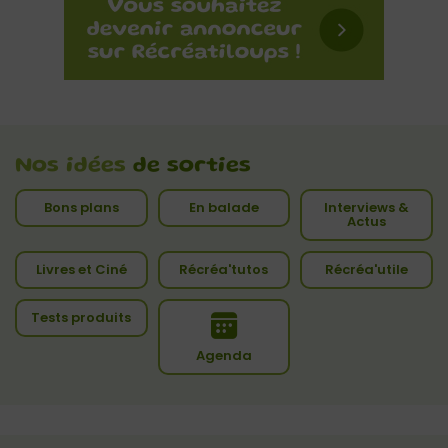
Nos idées
de sorties
Bons plans
En balade
Interviews &
Actus
Livres et Ciné
Récréa'tutos
Récréa'utile
Tests produits
Agenda