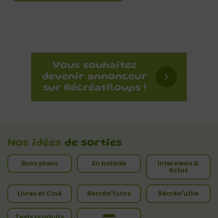
Nos idées
de sorties
Bons plans
En balade
Interviews &
Actus
Livres et Ciné
Récréa'tutos
Récréa'utile
Tests produits