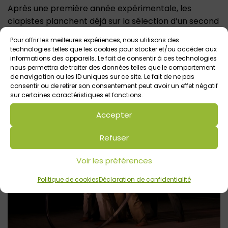
Après une première année expérimentale, les
clapistes planchent déjà sur la sélection d’un second
spectacle qu’ils auront le plaisir de vous faire
Pour offrir les meilleures expériences, nous utilisons des
découvrir sur la saison prochaine. Sur cette mission,
technologies telles que les cookies pour stocker et/ou accéder aux
en plus de l’équipe du Centre Culturel Athéna, ils sont
informations des appareils. Le fait de consentir à ces technologies
nous permettra de traiter des données telles que le comportement
également accompagnés par la Cabanatous depuis
de navigation ou les ID uniques sur ce site. Le fait de ne pas
quelques mois.
consentir ou de retirer son consentement peut avoir un effet négatif
sur certaines caractéristiques et fonctions.
Accepter
Refuser
Voir les préférences
Politique de cookies
Déclaration de confidentialité