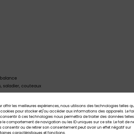
 balance
s, saladier, couteaux
r offrir les meilleures expériences, nous utilisons des technologies telles q
 mains et on met son tablier
 cookies pour stocker et/ou accéder aux informations des appareils. Le fai
consentir à ces technologies nous permettra de traiter des données telles
 le comportement de navigation ou les ID uniques sur ce site. Le fait de n
dans un ramequin
 consentir ou de retirer son consentement peut avoir un effet négatif sur
taines caractéristiques et fonctions.