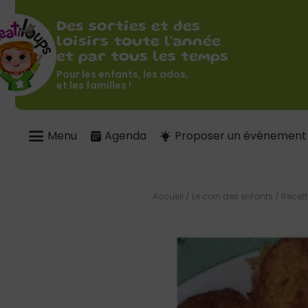
Des sorties et des
loisirs toute l'année
et par tous les temps
Pour les enfants, les ados,
et les familles !
Menu
Agenda
Proposer un événement
Accueil
/
Le coin des enfants
/
Recett