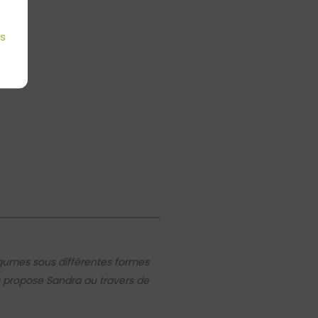
es
légumes sous différentes formes
ous propose Sandra au travers de