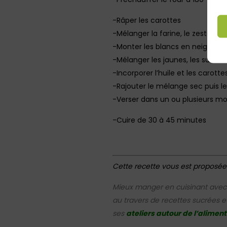
-Râper les carottes
-Mélanger la farine, le zeste d’
-Monter les blancs en neige
-Mélanger les jaunes, les sucres
-Incorporer l’huile et les carott
-Rajouter le mélange sec puis l
-Verser dans un ou plusieurs mo
-Cuire de 30 à 45 minutes
Cette recette vous est proposée
Mieux manger en cuisinant avec d
au travers de recettes sucrées et
ses
ateliers autour de l’alimen