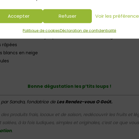
Accepter
Refuser
Voir les préférenc
orange, la levure, la poudre d’amande
Politique de cookies
Déclaration de confidentialité
 et l’extrait de vanille jusqu’à l’obtention d’un mélange crémeux
es râpées
es blancs en neige
ules
Bonne dégustation les p’tits loups !
 par Sandra, fondatrice de
Les Rendez-vous O Goût.
es produits frais, locaux et de saison, redécouvrir les fruits et 
 salées, à la fois ludiques, simples et originales, c’est ce que v
tation
.