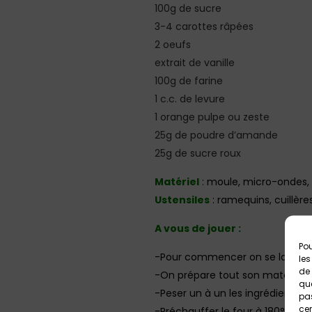
100g de sucre
3-4 carottes râpées
2 oeufs
extrait de vanille
100g de farine
1 c.c. de levure
1 orange pulpe ou zeste
25g de poudre d’amande
25g de sucre roux
Matériel
: moule, micro-ondes,
Ustensiles
: ramequins, cuillère
A vous de jouer :
Pou
-Pour commencer on se lave les
les
de 
-On prépare tout son matériel
que
-Peser un à un les ingrédients 
pas
cer
-Préchauffer le four à 180°