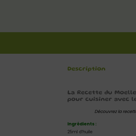
Description
La Recette du Moell
pour c
uisiner avec l
Découvrez la recett
Ingrédients :
25ml d’huile