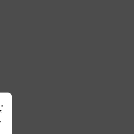
ue
t
e