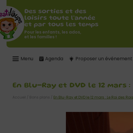
Des sorties et des
loisirs toute l'année
et par tous les temps
Pour les enfants, les ados,
et les familles !
Menu
Agenda
Proposer un événement
En Blu-Ray et DVD le 12 mars : 
Accueil
/
Bons plans
/
En Blu-Ray et DVD le 12 mars : Le Roi des Roi