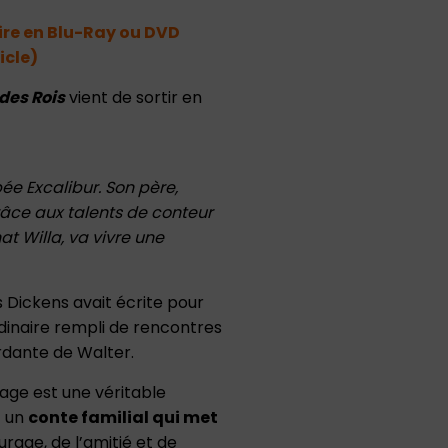
ire en Blu-Ray ou DVD
icle)
 des Rois
vient de sortir en
pée Excalibur. Son père,
 Grâce aux talents de conteur
 Willa, va vivre une
Dickens avait écrite pour
inaire rempli de rencontres
rdante de Walter.
age est une véritable
t un
conte familial qui met
rage, de l’amitié et de