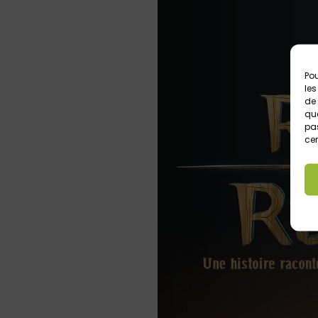
Pou
les
de 
que
pas
cer