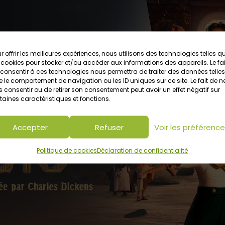
r offrir les meilleures expériences, nous utilisons des technologies telles q
 cookies pour stocker et/ou accéder aux informations des appareils. Le fai
consentir à ces technologies nous permettra de traiter des données telles
 le comportement de navigation ou les ID uniques sur ce site. Le fait de n
 consentir ou de retirer son consentement peut avoir un effet négatif sur
taines caractéristiques et fonctions.
Cliquez pour accepter les cookies
marketing et activer ce contenu
Accepter
Refuser
Voir les préférenc
Politique de cookies
Déclaration de confidentialité