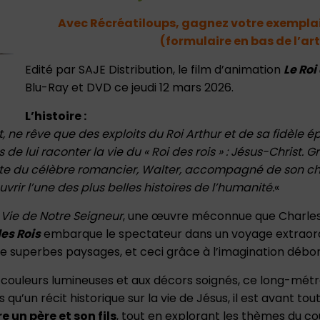
Avec Récréatiloups, gagnez votre exempla
(formulaire en bas de l’art
Edité par SAJE Distribution, le film d’animation
Le Roi
Blu-Ray et DVD ce jeudi 12 mars 2026.
L’histoire :
, ne rêve que des exploits du Roi Arthur et de sa fidèle é
 de lui raconter la vie du « Roi des rois » : Jésus-Christ.
te du célèbre romancier, Walter, accompagné de son chat
rir l’une des plus belles histoires de l’humanité.
«
 Vie de Notre Seigneur
, une œuvre méconnue que Charles 
des Rois
embarque le spectateur dans un voyage extraord
de superbes paysages, et ceci grâce à l’imagination débo
 couleurs lumineuses et aux décors soignés, ce long-métr
s qu’un récit historique sur la vie de Jésus, il est avant tou
e un père et son fils
, tout en explorant les thèmes du cou