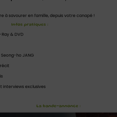
e à savourer en famille, depuis votre canapé !
Infos pratiques :
lu-Ray & DVD
en Seong-ho JANG
récit
is
t interviews exclusives
La bande-annonce :