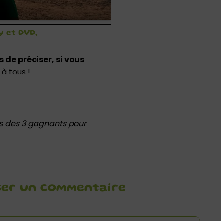
ay et DVD,
 de préciser, si vous
à tous !
es des 3 gagnants pour
ser un commentaire