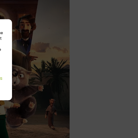
ue
t
e
es