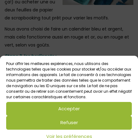
ça!) ou acheter une ou
deux feuilles de papier
de scrapbooking tout prêt pour varier les motifs.
Nous avons choisi de faire un calendrier bleu et argent,
mais cela fonctionne aussi en rouge et or, ou en rouge et
vert, selon vos goûts.
Etape 3, les berlingots :
Pour offrir les meilleures expériences, nous utilisons des
technologies telles que les cookies pour stocker et/ou accéder aux
informations des appareils. Le fait de consentir à ces technologies
nous permettra de traiter des données telles que le comportement
de navigation ou les ID uniques sur ce site. Le fait de ne pas
consentir ou de retirer son consentement peut avoir un effet négatif
sur certaines caractéristiques et fonctions.
Accepter
Refuser
Voir les préférences