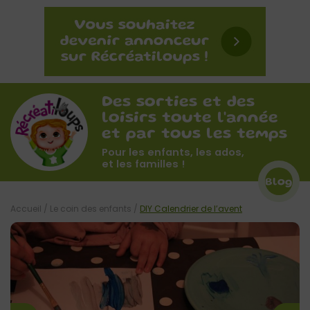
Des sorties et des
loisirs toute l'année
et par tous les temps
Pour les enfants, les ados,
et les familles !
Blog
Accueil
/
Le coin des enfants
/
DIY Calendrier de l’avent