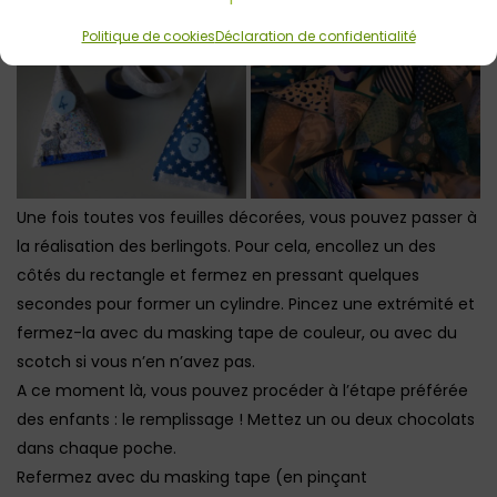
Politique de cookies
Déclaration de confidentialité
Une fois toutes vos feuilles décorées, vous pouvez passer à
la réalisation des berlingots. Pour cela, encollez un des
côtés du rectangle et fermez en pressant quelques
secondes pour former un cylindre. Pincez une extrémité et
fermez-la avec du masking tape de couleur, ou avec du
scotch si vous n’en n’avez pas.
A ce moment là, vous pouvez procéder à l’étape préférée
des enfants : le remplissage ! Mettez un ou deux chocolats
dans chaque poche.
Refermez avec du masking tape (en pinçant