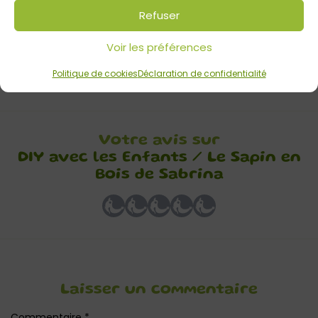
Refuser
dans le centre et y mettre le pique en ferraille. Ensuite du
plus grand au plus petit insérer toutes les buchettes jusqu’à
Voir les préférences
la hauteur voulue.
Politique de cookies
Déclaration de confidentialité
Tuto et photo par @Sabrina M., décembre 2020
Votre avis sur
DIY avec les Enfants / Le Sapin en
Bois de Sabrina
Laisser un commentaire
Commentaire
*