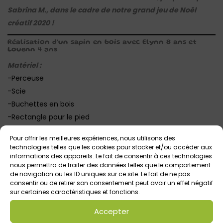
Sabrina M., dans le cadre de notre grand jeu de Noël
créatif 2020 !
Réalisation d’un sapin en bois avec Elynn 8 ans et
Louenn 4 ans
Matériel :
-Perceuse
-Scie
-Buchettes en bois
-Rectangle pour le pied
-Grand pique en ferraille
Pour offrir les meilleures expériences, nous utilisons des
technologies telles que les cookies pour stocker et/ou accéder aux
Réalisation :
informations des appareils. Le fait de consentir à ces technologies
nous permettra de traiter des données telles que le comportement
-Couper des petites buchettes , du plus petit au plus grand
de navigation ou les ID uniques sur ce site. Le fait de ne pas
et en biseau le nombre et la taille voulus du sapin. Faire un
consentir ou de retirer son consentement peut avoir un effet négatif
trou à la perceuse dans le milieu de chaque buchettes .
sur certaines caractéristiques et fonctions.
-Pour le pied du sapin, avec un rectangle en bois scier les 2
Accepter
côtés en biais pour faire comme un triangle. Faire un trou