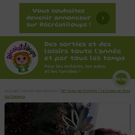
Des sorties et des
loisirs toute l'année
et par tous les temps
Pour les enfants, les ados,
et les familles !
Blog
Accueil
/
Le coin des enfants
/
DIY avec les Enfants / Le Sapin en Bois
de Sabrina