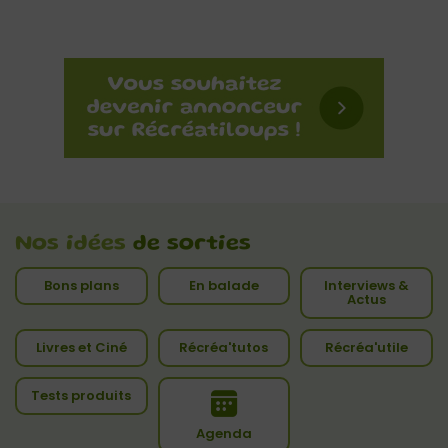
Nos idées
de sorties
Bons plans
En balade
Interviews &
Actus
Livres et Ciné
Récréa'tutos
Récréa'utile
Tests produits
Agenda