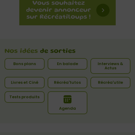
Nos idées
de sorties
Bons plans
En balade
Interviews &
Actus
Livres et Ciné
Récréa'tutos
Récréa'utile
Tests produits
Agenda