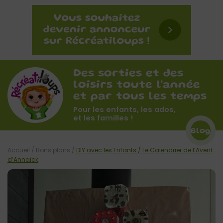
Des sorties et des
loisirs toute l'année
et par tous les temps
Pour les enfants, les ados,
et les familles !
Blog
Accueil
/
Bons plans
/
DIY avec les Enfants / Le Calendrier de l’Avent
d’Annaïck