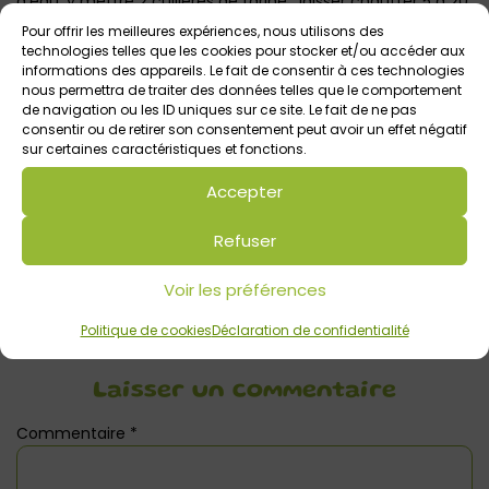
d’eau, y mettre 2 cuillères de farine ; laisser chauffer 5 à 20
minutes.
Pour offrir les meilleures expériences, nous utilisons des
technologies telles que les cookies pour stocker et/ou accéder aux
Explications et photo : Annaïck P.
informations des appareils. Le fait de consentir à ces technologies
nous permettra de traiter des données telles que le comportement
de navigation ou les ID uniques sur ce site. Le fait de ne pas
consentir ou de retirer son consentement peut avoir un effet négatif
sur certaines caractéristiques et fonctions.
Votre avis sur
DIY avec les Enfants / Le
Accepter
Calendrier de l’Avent d’Annaïck
Refuser
Voir les préférences
Politique de cookies
Déclaration de confidentialité
Laisser un commentaire
Commentaire
*