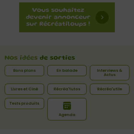
Nos idées
de sorties
Bons plans
En balade
Interviews &
Actus
Livres et Ciné
Récréa'tutos
Récréa'utile
Tests produits
Agenda