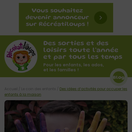
Des sorties et des
loisirs toute l'année
et par tous les temps
Pour les enfants, les ados,
et les familles !
Blog
Accueil
/
Le coin des enfants
/
Des idées d’activités pour occuper les
enfants à la maison