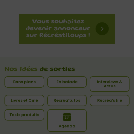
Nos idées
de sorties
Bons plans
En balade
Interviews &
Actus
Livres et Ciné
Récréa'tutos
Récréa'utile
Tests produits
Agenda