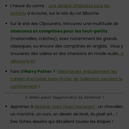
L’heure du conte :
une dizaine d’histoires pour les
enfants
à écouter, sur le site du rat Biboche.
Sur le site des Clipounets, retrouvez une multitude de
chansons et comptines pour les tout-petits
(maternelles, crèches), avec notamment les grands
classiques, ou encore des comptines en anglais. Vous y
trouverez des vidéos et des chansons en mode audio
. A
découvrir ICI
Fans d’
Harry Potter
?
Téléchargez gratuitement les
cahiers d’activités Harry Potter de Gallimard, pendant le
confinement
!
2 idées pour (apprendre à) dessiner !
Apprenez à
dessiner avec Hugo l’escargot
: un chevalier,
un monstre, un ours, un dessin de Noël, du pixel art… !
Des fiches dessins qui détaillent toutes les étapes !