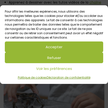
Apprenez à dessiner avec les tutos vidéos de la
chaîne
YouTube Dessins pour enfants
.
Pour offrir les meilleures expériences, nous utilisons des
technologies telles que les cookies pour stocker et/ou accéder aux
2 idées pour cuisiner avec les enfants !
informations des appareils. Le fait de consentir à ces technologies
nous permettra de traiter des données telles que le comportement
Près de 40 recettes pour cuisiner des
desserts vitaminés
de navigation ou les ID uniques sur ce site. Le fait de ne pas
et goûters sympas avec les fruits
!
consentir ou de retirer son consentement peut avoir un effet négatif
sur certaines caractéristiques et fonctions.
Des recettes de cuisine en mode dessin animé, pour les
Accepter
enfants sur la
chaîne YouTube Telmo et Tula
. Des
vidéos très ludiques, particulièrement adaptées aux plus
Refuser
jeunes.
Voir les préférences
Politique de cookies
Déclaration de confidentialité