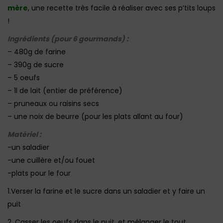
mère
, une recette très facile à réaliser avec ses p’tits loups
!
Ingrédients (pour 6 gourmands) :
– 480g de farine
– 390g de sucre
– 5 oeufs
– 1l de lait (entier de préférence)
– pruneaux ou raisins secs
– une noix de beurre (pour les plats allant au four)
Matériel :
-un saladier
-une cuillère et/ou fouet
-plats pour le four
1.Verser la farine et le sucre dans un saladier et y faire un
puit
2. Casser les oeufs dans le puit, et mélanger le tout