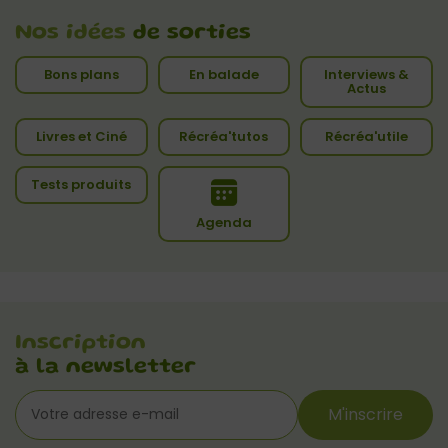
Nos idées
de sorties
Bons plans
En balade
Interviews &
Actus
Livres et Ciné
Récréa'tutos
Récréa'utile
Tests produits
Agenda
Inscription
à la newsletter
M'inscrire