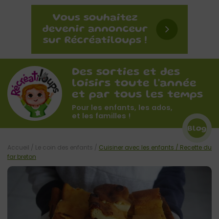
Des sorties et des
loisirs toute l'année
et par tous les temps
Pour les enfants, les ados,
et les familles !
Blog
Accueil
/
Le coin des enfants
/
Cuisiner avec les enfants / Recette du
far breton