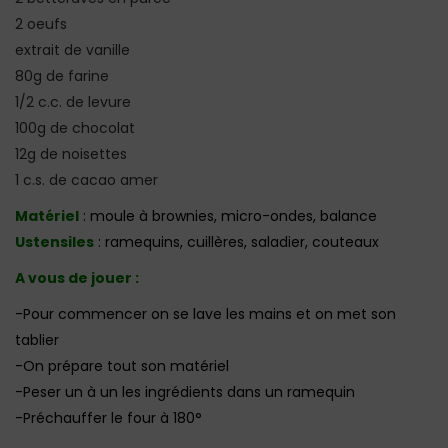
2 oeufs
extrait de vanille
80g de farine
1/2 c.c. de levure
100g de chocolat
12g de noisettes
1 c.s. de cacao amer
Matériel
: moule à brownies, micro-ondes, balance
Ustensiles
: ramequins, cuillères, saladier, couteaux
A vous de jouer :
-Pour commencer on se lave les mains et on met son
tablier
-On prépare tout son matériel
-Peser un à un les ingrédients dans un ramequin
-Préchauffer le four à 180°