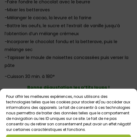
-Faire fondre le chocolat avec le beurre
-Mixer les betteraves
-Mélanger le cacao, la levure et la farine
-Battre les oeufs, le sucre et l’extrait de vanille jusqu’à
l’obtention d’un mélange crémeux
-Incorporer le chocolat fondu et la betterave, puis le
mélange sec
-Tapisser le moule de noisettes concassées puis verser la
pâte
-Cuisson 30 min. à 180°
Bonne dégustation les p’tits loups !
Pour offrir les meilleures expériences, nous utilisons des
Cette recette vous est proposée par Sandra, fondatrice
technologies telles que les cookies pour stocker et/ou accéder aux
informations des appareils. Le fait de consentir à ces technologies
de
Les Rendez-vous O Goût.
nous permettra de traiter des données telles que le comportement
de navigation ou les ID uniques sur ce site. Le fait de ne pas
Mieux manger en cuisinant avec des produits frais, locaux et
consentir ou de retirer son consentement peut avoir un effet négatif
de saison, redécouvrir les fruits et légumes sous différentes
sur certaines caractéristiques et fonctions.
formes au travers de recettes sucrées et salées, à la fois