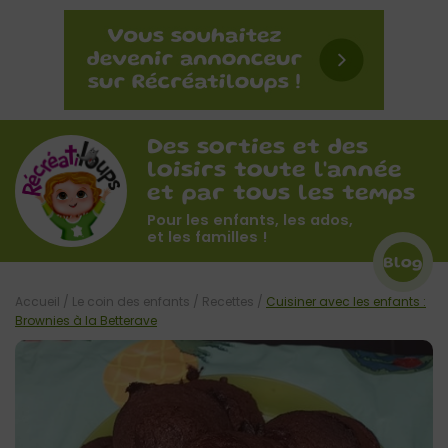
Des sorties et des
loisirs toute l'année
et par tous les temps
Pour les enfants, les ados,
et les familles !
Blog
Accueil
/
Le coin des enfants
/
Recettes
/
Cuisiner avec les enfants :
Brownies à la Betterave