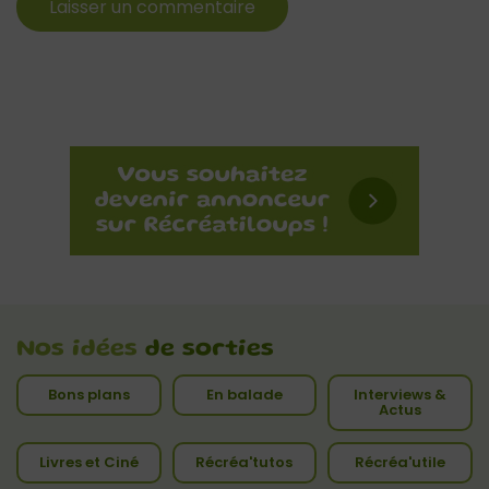
Nos idées
de sorties
Bons plans
En balade
Interviews &
Actus
Livres et Ciné
Récréa'tutos
Récréa'utile