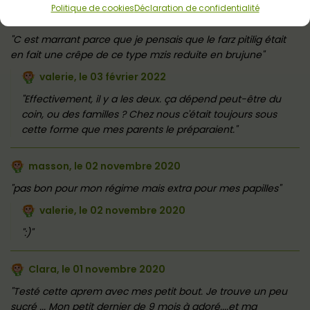
Politique de cookies
Déclaration de confidentialité
Marine, le
03 février 2022
C est marrant parce que je pensais que le farz pitilig était
en fait une crêpe de ce type mzis reduite en brujune
valerie, le
03 février 2022
Effectivement, il y a les deux. ça dépend peut-être du
coin, ou des familles ? Chez nous c'était toujours sous
cette forme que mes parents le préparaient.
masson, le
02 novembre 2020
pas bon pour mon régime mais extra pour mes papilles
valerie, le
02 novembre 2020
:)
Clara, le
01 novembre 2020
Testé cette aprem avec mes petit bout. Je trouve un peu
sucré ... Mon petit dernier de 9 mois à adoré....et ma