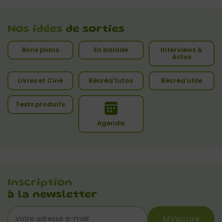
Nos idées
de sorties
Bons plans
En balade
Interviews &
Actus
Livres et Ciné
Récréa'tutos
Récréa'utile
Tests produits
Agenda
Inscription
à la newsletter
M'inscrire