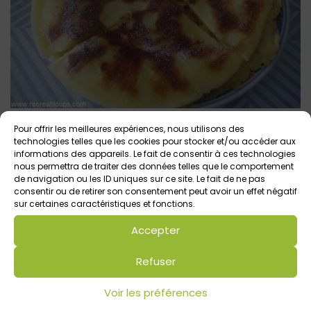
Pour offrir les meilleures expériences, nous utilisons des
technologies telles que les cookies pour stocker et/ou accéder aux
informations des appareils. Le fait de consentir à ces technologies
Votre avis sur
nous permettra de traiter des données telles que le comportement
de navigation ou les ID uniques sur ce site. Le fait de ne pas
Cuisiner avec les enfants / La
consentir ou de retirer son consentement peut avoir un effet négatif
recette du Farz Pitilig
sur certaines caractéristiques et fonctions.
Accepter
Refuser
Voir les préférences
Commentaires