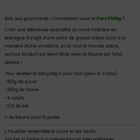
Avis aux gourmands ! Connaissez-vous le
Farz Pitilig
?
C’est une délicieuse spécialité du nord-Finistère en
Bretagne. Il s’agit d’une sorte de grosse crêpe cuite à la
manière d’une omelette, et ici tout le monde adore,
surtout lorsqu’il est servi tiède avec le beurre qui fond
dessus !
Pour réaliser le farz pitilig il vous faut (pour 4-5 fars):
-150g de sucre
-250g de farine
-4 oeufs
-1/2l de lait
+ du beurre pour la poêle
1. Fouetter ensemble le sucre et les oeufs
Ajouter la farine à la préparation et bien mélanger