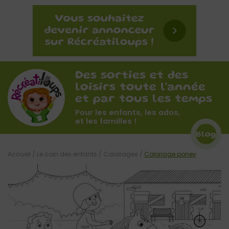
Des sorties et des
loisirs toute l'année
et par tous les temps
Pour les enfants, les ados,
et les familles !
Blog
Accueil
/
Le coin des enfants
/
Coloriages
/
Coloriage poney