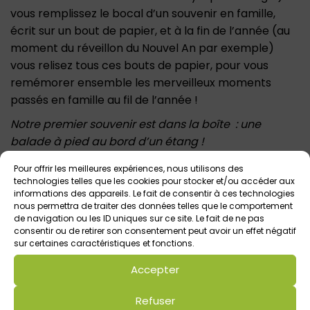
vous remplissez le bocal d’un souvenir en famille,
écrit sur un bout de papier, et à la fin de l’année (au
moment du réveillon du Nouvel An par exemple)
vous relisez tous ces bouts de papier, pour vous
remémorer ensemble les merveilleux moments
passés en famille au fil de l’année !
Notre premier souvenir est dans la boîte : une
balade à pied au bord d’un étang !
Valérie, janvier 2018
Pour offrir les meilleures expériences, nous utilisons des
technologies telles que les cookies pour stocker et/ou accéder aux
informations des appareils. Le fait de consentir à ces technologies
nous permettra de traiter des données telles que le comportement
de navigation ou les ID uniques sur ce site. Le fait de ne pas
consentir ou de retirer son consentement peut avoir un effet négatif
Laisser un commentaire
sur certaines caractéristiques et fonctions.
Commentaire
*
Accepter
Refuser