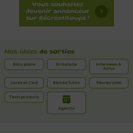
Nos idées
de sorties
Bons plans
En balade
Interviews &
Actus
Livres et Ciné
Récréa'tutos
Récréa'utile
Tests produits
Agenda