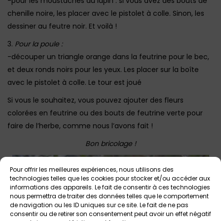
-pour les moustaches du lapin : si vous avez des bouts de
chenille noire, les placer avec le pistolet à colle. Sinon, les
dessiner au feutre noir. Et voilà !
3.
Pour la poule :
-découper un triangle orange dans la feutrine pour le bec,
et deux ronds noirs pour les yeux. Les placer sur la boîte
avec le pistolet à colle. Le tour est joué
Si vous le souhaitez, vous pouvez ajouter des fleurs
colorées en feutrine ou des bouts de feutrine verte pour
faire de l’herbe, comme nous l’avons fait !
Bon bricolage !
Pour offrir les meilleures expériences, nous utilisons des
technologies telles que les cookies pour stocker et/ou accéder aux
informations des appareils. Le fait de consentir à ces technologies
nous permettra de traiter des données telles que le comportement
de navigation ou les ID uniques sur ce site. Le fait de ne pas
consentir ou de retirer son consentement peut avoir un effet négatif