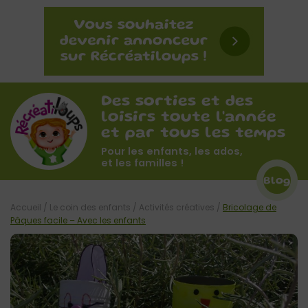
Des sorties et des
loisirs toute l'année
et par tous les temps
Pour les enfants, les ados,
et les familles !
Blog
Accueil
/
Le coin des enfants
/
Activités créatives
/
Bricolage de
Pâques facile – Avec les enfants