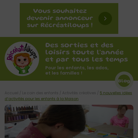
Des sorties et des
loisirs toute l'année
et par tous les temps
Pour les enfants, les ados,
et les familles !
Blog
Accueil
/
Le coin des enfants
/
Activités créatives
/
5 nouvelles idées
d’activités pour les enfants à la Maison