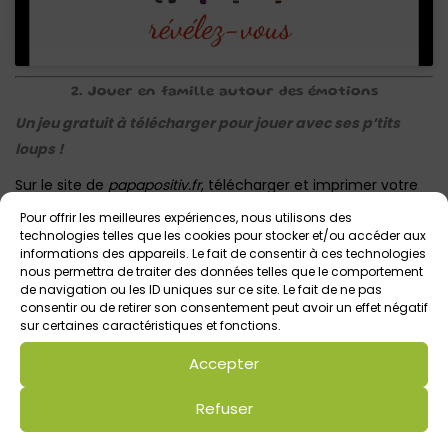
2. Jouer en famille autour des émotions
Un jeu gratuit à télécharger pour jouer avec ses p’tits
loups !
Sur le site de
papapositiv.fr
, télécharger et imprimer votre
plateau de jeu et de cartes : un jeu où il n’y a ni gagnant, ni
Pour offrir les meilleures expériences, nous utilisons des
technologies telles que les cookies pour stocker et/ou accéder aux
perdant, l’objectif étant de parler de ses émotions et
informations des appareils. Le fait de consentir à ces technologies
ressentis.
nous permettra de traiter des données telles que le comportement
A découvrir et télécharger ICI
de navigation ou les ID uniques sur ce site. Le fait de ne pas
consentir ou de retirer son consentement peut avoir un effet négatif
sur certaines caractéristiques et fonctions.
3. Cuisiner en famille pour petits et grands
gourmands
Accepter
Profitez des nombreuses recettes référencées sur le site
Récréatiloups pour cuisiner de bons petits plats en famille !
Refuser
Direction la rubrique
Le coin des enfants > Recettes