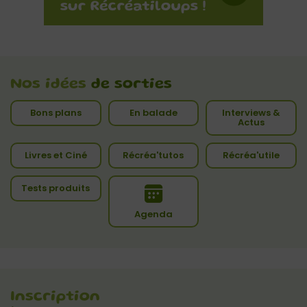
Nos idées
de sorties
Bons plans
En balade
Interviews &
Actus
Livres et Ciné
Récréa'tutos
Récréa'utile
Tests produits
Agenda
Inscription